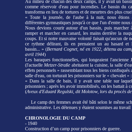
Au milieu de chacun des deux camps, il y avait un bassi
comme réservoir d'eau pour incendies. Le bassin du 
transforma en lieu de tortures et de meurtres des plus cruel
« Toute la journée, de l'aube à la nuit, nous étions a
différentes gymnastiques jusqu'à ce que l'un d'entre nous
Nous devions courir autour d'un bassin, puis marcher à
ramper et marcher en canard, les mains derrière la nuqu
coups. Et si notre mauvaise volonté faisait qu'aucun de 
ce rythme délirant, ils en prenaient un au hasard et 
bassin... » (
Bernard Cognet, né en 1922, détenu au ca
avril 1944
)
Les baraques fonctionnelles, qui longeaient l'ancienne 
(l'actuelle
Metzer-Straße
abritaient la cuisine, la salle d'
effets personnels » rassemblant tous les biens confisqués
salle d'eau, on torturait les prisonniers sur le « chevalet » :
« Dans la salle de bain, il y avait une table sur laquel
prisonniers ; après les avoir immobilisés, on les battait à 
(
Aveux d'Eduard Regulski, dit Molotow, lors du procès de 
Le camp des femmes avait été bâti selon le même schéma
administrative. Les détenues y étaient soumises au travail 
CHRONOLOGIE DU CAMP
- 1940
Construction d’un camp pour prisonniers de guerre.